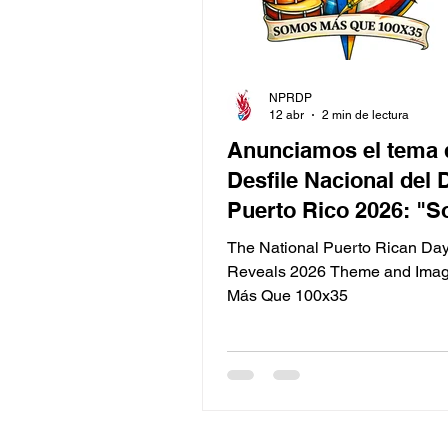
NPRDP
12 abr
2 min de lectura
Anunciamos el tema 
Desfile Nacional del 
Puerto Rico 2026: "
Más Que 100x35"
The National Puerto Rican Da
Reveals 2026 Theme and Ima
Más Que 100x35