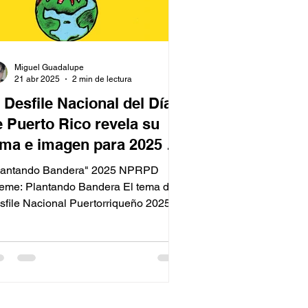
Miguel Guadalupe
21 abr 2025
2 min de lectura
 Desfile Nacional del Día
e Puerto Rico revela su
ema e imagen para 2025 y
anza nueva mercancía en
lantando Bandera" 2025 NPRPD
eeRico.com
eme: Plantando Bandera El tema del
sfile Nacional Puertorriqueño 2025 es
“Plantando Bandera.” Este...