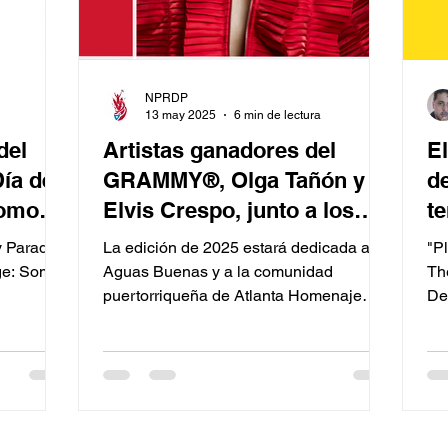
NPRDP
13 may 2025
6 min de lectura
del
Artistas ganadores del
El
Día de
GRAMMY®, Olga Tañón y
d
Somos
Elvis Crespo, junto a los
t
reconocidos actores Luis
l
y Parade
La edición de 2025 estará dedicada a
"P
Guzmán y Gina Rodríguez,
T
ge: Somos
Aguas Buenas y a la comunidad
Th
puertorriqueña de Atlanta Homenaje
De
encabezarán el 68º Desfile
especial a la tradición navideña...
Nacional Puertorriqueño