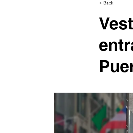
< Back
Vest
entr
Puer