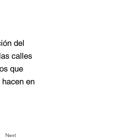
ción del
as calles
ños que
o hacen en
Next