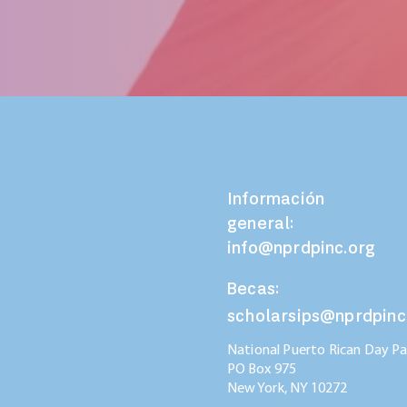
Información
general:
info@nprdpinc.org
Becas:
scholarsips@nprdpinc
National Puerto Rican Day Par
PO Box 975
New York, NY
10272