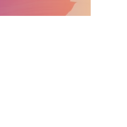
APOYA EL DESFILE CONVIÉRTETE EN PATROCINADOR
Información general:
info@nprdpinc.org
Becas:
scholarsips@nprdpinc.org
National Puerto Rican Day Parade, Inc.
PO Box 975