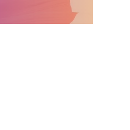
APOYA EL DESFILE CONVIÉRTETE EN PATROCINADOR
Información general:
info@nprdpinc.org
Becas:
scholarsips@nprdpinc.org
National Puerto Rican Day Parade, Inc.