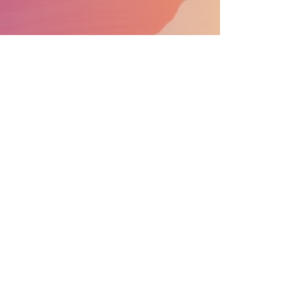
APOYA EL DESFILE CONVIÉRTETE EN PATROCINADOR
Información general:
info@nprdpinc.org
Becas:
scholarsips@nprdpinc.org
National Puerto Rican Day Parade, Inc.
PO Box 975
New York, NY
10272