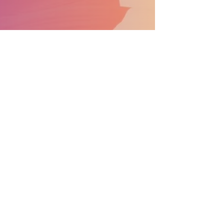
APOYA EL DESFILE CONVIÉRTETE EN PATROCINADOR
Información general:
info@nprdpinc.org
Becas:
scholarsips@nprdpinc.org
National Puerto Rican Day Parade, Inc.
PO Box 975