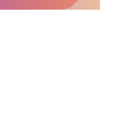
APOYA EL DESFILE CONVIÉRTETE EN PATROCINADOR
Información general:
info@nprdpinc.org
Becas:
scholarsips@nprdpinc.org
National Puerto Rican Day Parade, Inc.
PO Box 975
New York, NY
10272
CONTÁCTENOS