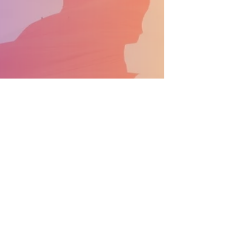
APOYA EL DESFILE CONVIÉRTETE EN PATROCINADOR
Información general:
info@nprdpinc.org