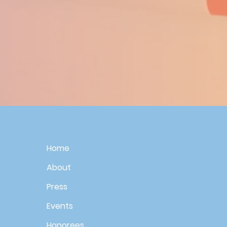
Home
About
Press
Events
Honorees