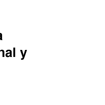
a
nal y
n