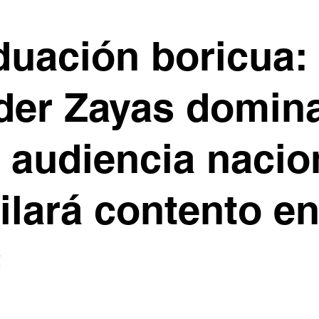
duación boricua:
der Zayas domin
 audiencia nacio
ilará contento e
C