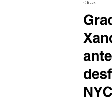
< Back
Gra
Xan
ante
desf
NY