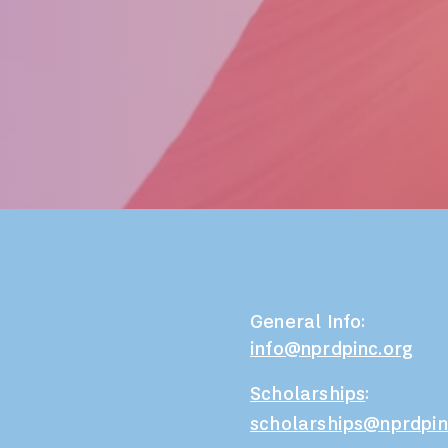
General Info:
info@nprdpinc.org
Scholarships
:
scholarships@nprdpin