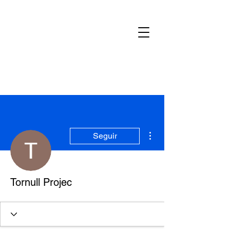
Más acciones
Seguir
Tornull Projec