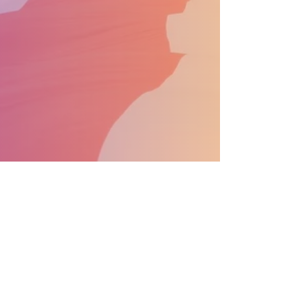
APOYA EL DESFILE CONVIÉRTETE EN PATROCINADOR
Información general:
info@nprdpinc.org
Becas:
scholarsips@nprdpinc.org