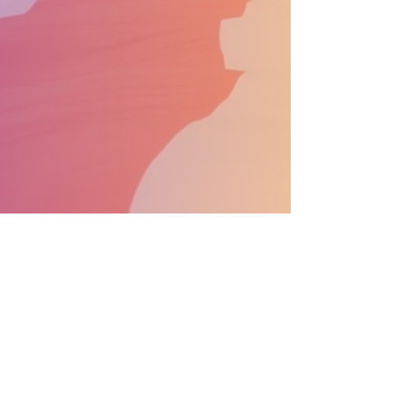
APOYA EL DESFILE CONVIÉRTETE EN PATROCINADOR
Información general:
info@nprdpinc.org
Becas:
scholarsips@nprdpinc.org